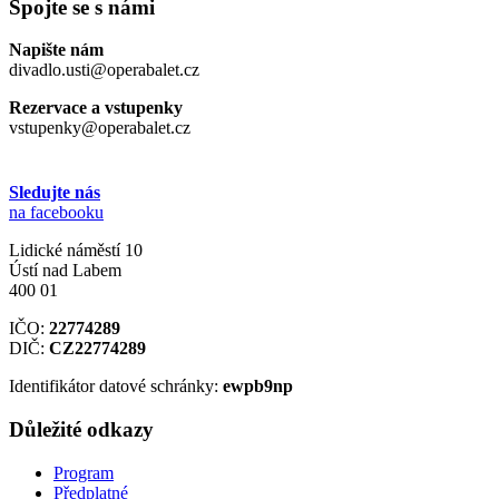
Spojte se s námi
Napište nám
divadlo.usti@operabalet.cz
Rezervace a vstupenky
vstupenky@operabalet.cz
Sledujte nás
na facebooku
Lidické náměstí 10
Ústí nad Labem
400 01
IČO:
22774289
DIČ:
CZ22774289
Identifikátor datové schránky:
ewpb9np
Důležité odkazy
Program
Předplatné