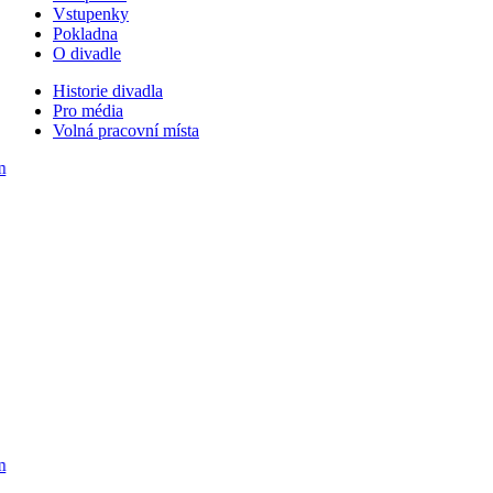
Vstupenky
Pokladna
O divadle
Historie divadla
Pro média
Volná pracovní místa