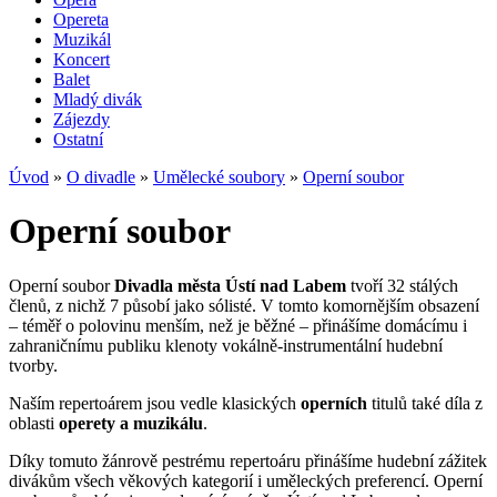
Opereta
Muzikál
Koncert
Balet
Mladý divák
Zájezdy
Ostatní
Úvod
»
O divadle
»
Umělecké soubory
»
Operní soubor
Operní soubor
Operní soubor
Divadla města Ústí nad Labem
tvoří 32 stálých
členů, z nichž 7 působí jako sólisté. V tomto komornějším obsazení
– téměř o polovinu menším, než je běžné – přinášíme domácímu i
zahraničnímu publiku klenoty vokálně-instrumentální hudební
tvorby.
Naším repertoárem jsou vedle klasických
operních
titulů také díla z
oblasti
operety a muzikálu
.
Díky tomuto žánrově pestrému repertoáru přinášíme hudební zážitek
divákům všech věkových kategorií i uměleckých preferencí. Operní