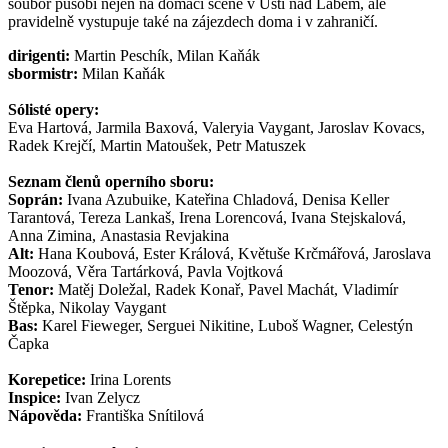
soubor působí nejen na domácí scéně v Ústí nad Labem, ale
pravidelně vystupuje také na zájezdech doma i v zahraničí.
dirigenti:
Martin Peschík, Milan Kaňák
sbormistr:
Milan Kaňák
Sólisté opery:
Eva Hartová, Jarmila Baxová, Valeryia Vaygant, Jaroslav Kovacs,
Radek Krejčí, Martin Matoušek, Petr Matuszek
Seznam členů operního sboru:
Soprán:
Ivana Azubuike, Kateřina Chladová, Denisa Keller
Tarantová, Tereza Lankaš, Irena Lorencová, Ivana Stejskalová,
Anna Zimina, Anastasia Revjakina
Alt:
Hana Koubová, Ester Králová, Květuše Krčmářová, Jaroslava
Moozová, Věra Tartárková, Pavla Vojtková
Tenor:
Matěj Doležal, Radek Konař, Pavel Machát, Vladimír
Štěpka, Nikolay Vaygant
Bas:
Karel Fieweger, Serguei Nikitine, Luboš Wagner, Celestýn
Čapka
Korepetice:
Irina Lorents
Inspice:
Ivan Zelycz
Nápověda:
Františka Snítilová