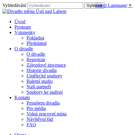
Vyhledávání
Select Language
▼
Úvod
Program
Vstupenky
Pokladna
Předplatné
O divadle
O divadle
Repertoár
Zájezdové inscenace
Historie divadla
Umělecké soubory
Baletní studio
Naši partneři
Soubory ke stažení
Kontakt
Pronájem divadla
Pro média
Volná pracovní místa
Návštěvní řád
FAQ
Opera