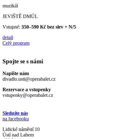
muzikál
JEVIŠTĚ DMÚL
Vstupné:
350–590 Kč bez slev + N/5
detail
Celý program
Spojte se s námi
Napište nám
divadlo.usti@operabalet.cz
Rezervace a vstupenky
vstupenky@operabalet.cz
Sledujte nás
na facebooku
Lidické náměstí 10
Ústí nad Labem