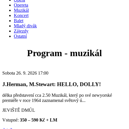
Opereta
Muzikál
Koncert
Balet
Mladý divák
Zájezdy
Ostatní
Program - muzikál
Sobota 26. 9. 2026 17:00
J.Herman, M.Stewart: HELLO, DOLLY!
délka představení cca 2.50 Muzikál, který po své newyorské
premiéře v roce 1964 zaznamenal světový ú...
JEVIŠTĚ DMÚL
Vstupné:
350 – 590 Kč + LM