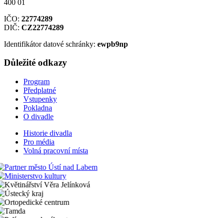
400 01
IČO:
22774289
DIČ:
CZ22774289
Identifikátor datové schránky:
ewpb9np
Důležité odkazy
Program
Předplatné
Vstupenky
Pokladna
O divadle
Historie divadla
Pro média
Volná pracovní místa