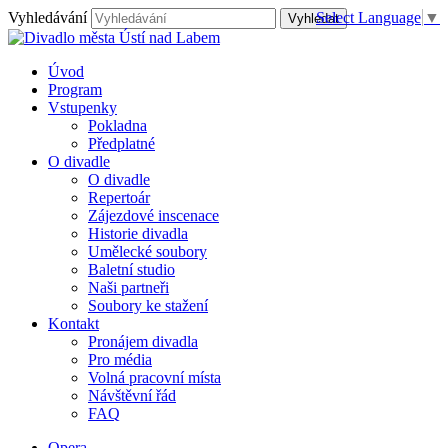
Vyhledávání
Select Language
▼
Úvod
Program
Vstupenky
Pokladna
Předplatné
O divadle
O divadle
Repertoár
Zájezdové inscenace
Historie divadla
Umělecké soubory
Baletní studio
Naši partneři
Soubory ke stažení
Kontakt
Pronájem divadla
Pro média
Volná pracovní místa
Návštěvní řád
FAQ
Opera