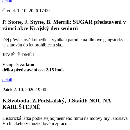
detail
Čtvrtek 1. 10. 2026 17:00
P. Stone, J. Styne, B. Merrill: SUGAR představení v
rámci akce Krajský den seniorů
Děj převlekové komedie – vynikají parodie na filmové gangsterky –
je situován do let prohibice a slá...
JEVIŠTĚ DMÚL
Vstupné:
zadáno
délka představení cca 2.15 hod.
detail
Pátek 2. 10. 2026 19:00
K.Svoboda, Z.Podskalský, J.Štaidl: NOC NA
KARLŠTEJNĚ
Historická látka podle stejnojmenného filmu na motivy hry Jaroslava
Vrchlického v muzikálovém zpraco...