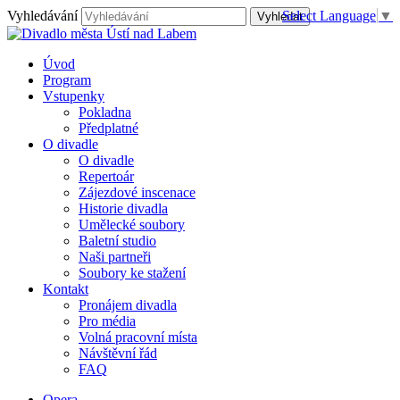
Vyhledávání
Select Language
▼
Úvod
Program
Vstupenky
Pokladna
Předplatné
O divadle
O divadle
Repertoár
Zájezdové inscenace
Historie divadla
Umělecké soubory
Baletní studio
Naši partneři
Soubory ke stažení
Kontakt
Pronájem divadla
Pro média
Volná pracovní místa
Návštěvní řád
FAQ
Opera