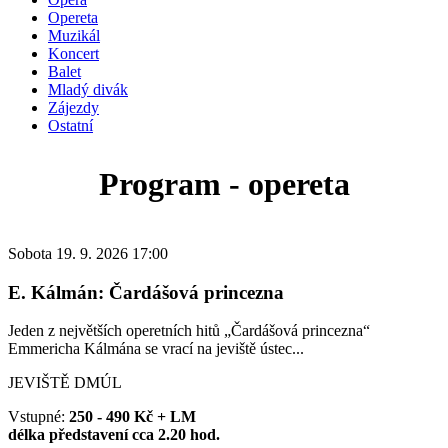
Opereta
Muzikál
Koncert
Balet
Mladý divák
Zájezdy
Ostatní
Program - opereta
Sobota 19. 9. 2026 17:00
E. Kálmán: Čardášová princezna
Jeden z největších operetních hitů „Čardášová princezna“
Emmericha Kálmána se vrací na jeviště ústec...
JEVIŠTĚ DMÚL
Vstupné:
250 - 490 Kč + LM
délka představení cca 2.20 hod.