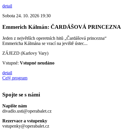
detail
Sobota 24. 10. 2026 19:30
Emmerich Kálmán: ČARDÁŠOVÁ PRINCEZNA
Jeden z největších operetních hitů „Čardášová princezna“
Emmericha Kálmána se vrací na jeviště ústec...
ZÁJEZD (Karlovy Vary)
Vstupné:
Vstupné neudáno
detail
Celý program
Spojte se s námi
Napište nám
divadlo.usti@operabalet.cz
Rezervace a vstupenky
vstupenky@operabalet.cz