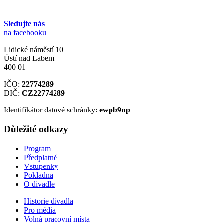
Sledujte nás
na facebooku
Lidické náměstí 10
Ústí nad Labem
400 01
IČO:
22774289
DIČ:
CZ22774289
Identifikátor datové schránky:
ewpb9np
Důležité odkazy
Program
Předplatné
Vstupenky
Pokladna
O divadle
Historie divadla
Pro média
Volná pracovní místa