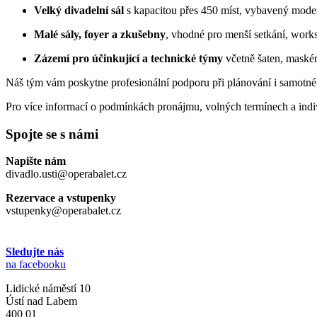
Velký divadelní sál
s kapacitou přes 450 míst, vybavený mode
Malé sály, foyer a zkušebny
, vhodné pro menší setkání, work
Zázemí pro účinkující a technické týmy
včetně šaten, maskére
Náš tým vám poskytne profesionální podporu při plánování i samotné r
Pro více informací o podmínkách pronájmu, volných termínech a indiv
Spojte se s námi
Napište nám
divadlo.usti@operabalet.cz
Rezervace a vstupenky
vstupenky@operabalet.cz
Sledujte nás
na facebooku
Lidické náměstí 10
Ústí nad Labem
400 01