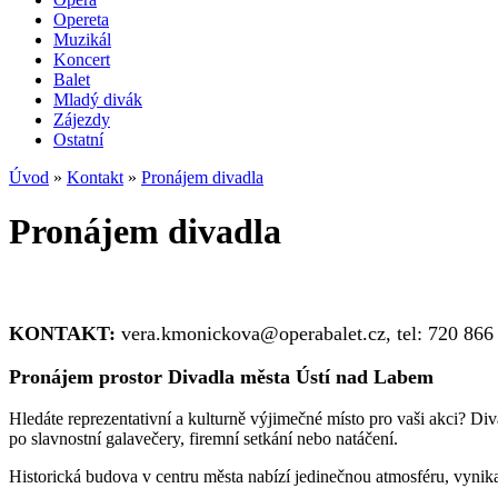
Opereta
Muzikál
Koncert
Balet
Mladý divák
Zájezdy
Ostatní
Úvod
»
Kontakt
»
Pronájem divadla
Pronájem divadla
KONTAKT:
vera.kmonickova@operabalet.cz, tel: 720 866
Pronájem prostor Divadla města Ústí nad Labem
Hledáte reprezentativní a kulturně výjimečné místo pro vaši akci? Div
po slavnostní galavečery, firemní setkání nebo natáčení.
Historická budova v centru města nabízí jedinečnou atmosféru, vynikaj