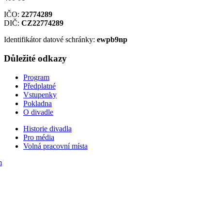
IČO:
22774289
DIČ:
CZ22774289
Identifikátor datové schránky:
ewpb9np
Důležité odkazy
Program
Předplatné
Vstupenky
Pokladna
O divadle
Historie divadla
Pro média
Volná pracovní místa