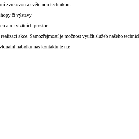
rní zvukovou a světelnou technikou.
shopy či výstavy.
n a rekvizitních prostor.
ealizaci akce. Samozřejmostí je možnost využít služeb našeho technick
iduální nabídku nás kontaktujte na: