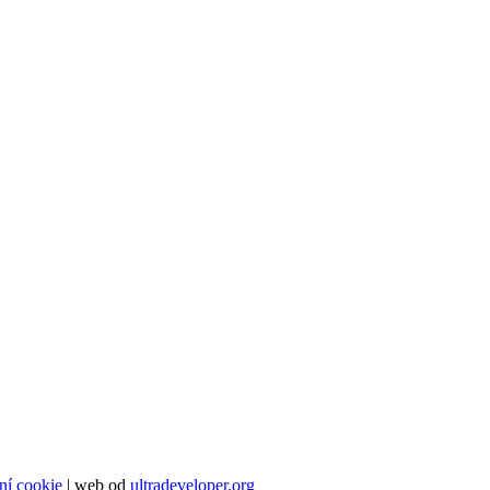
ní cookie
| web od
ultradeveloper.org