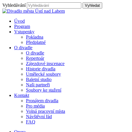
Vyhledávání
Úvod
Program
Vstupenky
Pokladna
Předplatné
O divadle
O divadle
Repertoár
Zájezdové inscenace
Historie divadla
Umělecké soubory
Baletní studio
Naši partneři
Soubory ke stažení
Kontakt
Pronájem divadla
Pro média
Volná pracovní místa
Návštěvní řád
FAQ
Opera