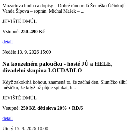
Mozartova hudba a dopisy – Dobré ráno milá Ženuško Účinkují:
Vanda Šípová – soprán, Michal Mašek – ...
JEVIŠTĚ DMÚL
Vstupné:
250–490 Kč
detail
Neděle 13. 9. 2026 15:00
Na kouzelném paloučku - hosté JŮ a HELE,
divadelní skupina LOUDADLO
Když zakokrhá kohout, znamená to, že začíná den. Sluníčko slíbí
měsíčku, že když už půjde spinkat, b...
JEVIŠTĚ DMÚL
Vstupné:
250 Kč, děti sleva 20% + RD/6
detail
Úterý 15. 9. 2026 10:00