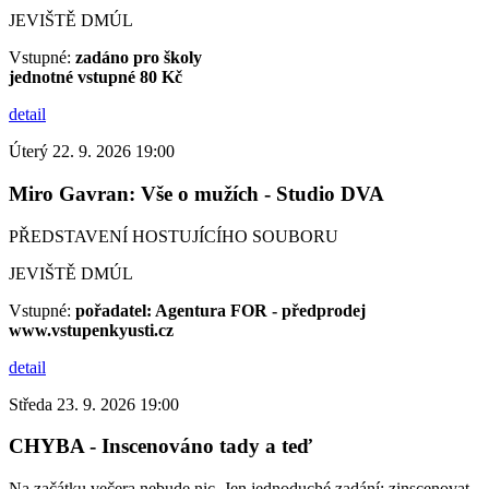
JEVIŠTĚ DMÚL
Vstupné:
zadáno pro školy
jednotné vstupné 80 Kč
detail
Úterý 22. 9. 2026 19:00
Miro Gavran: Vše o mužích - Studio DVA
PŘEDSTAVENÍ HOSTUJÍCÍHO SOUBORU
JEVIŠTĚ DMÚL
Vstupné:
pořadatel: Agentura FOR - předprodej
www.vstupenkyusti.cz
detail
Středa 23. 9. 2026 19:00
CHYBA - Inscenováno tady a teď
Na začátku večera nebude nic. Jen jednoduché zadání: zinscenovat