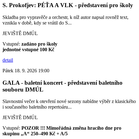
S. Prokofjev: PÉŤA A VLK - představení pro školy
Skladba pro vypravěče a orchestr, k níž autor napsal rovněž text,
vznikla v době, kdy se vrátil do S...
JEVIŠTĚ DMÚL
Vstupné:
zadáno pro školy
jednotné vstupné 100 Kč
detail
Pátek 18. 9. 2026 19:00
GALA - baletní koncert - představení baletního
souboru DMÚL
Slavnostní večer k otevření nové sezony nabídne výběr z klasického
i současného baletního repertoáru...
JEVIŠTĚ DMÚL
Vstupné:
POZOR !!! Mimořádná změna hracího dne pro
skupinu „A“ 250–490 Kč + A/5