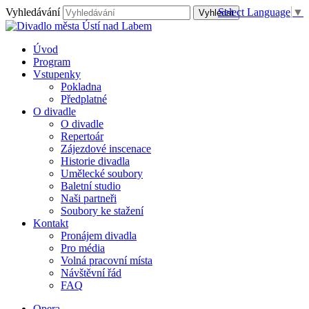
Vyhledávání
Select Language
▼
Úvod
Program
Vstupenky
Pokladna
Předplatné
O divadle
O divadle
Repertoár
Zájezdové inscenace
Historie divadla
Umělecké soubory
Baletní studio
Naši partneři
Soubory ke stažení
Kontakt
Pronájem divadla
Pro média
Volná pracovní místa
Návštěvní řád
FAQ
Opera