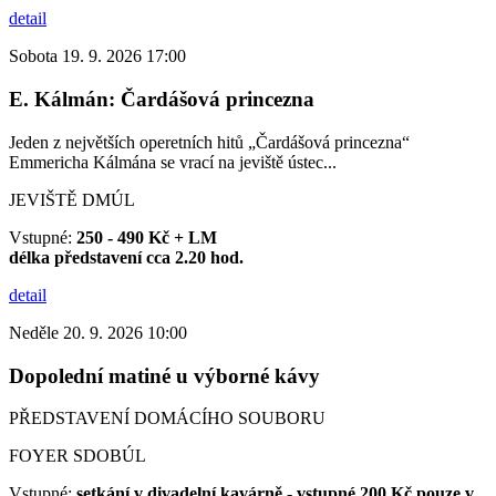
detail
Sobota 19. 9. 2026 17:00
E. Kálmán: Čardášová princezna
Jeden z největších operetních hitů „Čardášová princezna“
Emmericha Kálmána se vrací na jeviště ústec...
JEVIŠTĚ DMÚL
Vstupné:
250 - 490 Kč + LM
délka představení cca 2.20 hod.
detail
Neděle 20. 9. 2026 10:00
Dopolední matiné u výborné kávy
PŘEDSTAVENÍ DOMÁCÍHO SOUBORU
FOYER SDOBÚL
Vstupné:
setkání v divadelní kavárně - vstupné 200 Kč pouze v