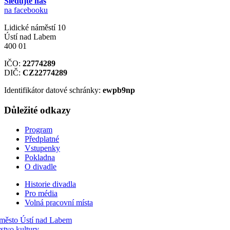
Sledujte nás
na facebooku
Lidické náměstí 10
Ústí nad Labem
400 01
IČO:
22774289
DIČ:
CZ22774289
Identifikátor datové schránky:
ewpb9np
Důležité odkazy
Program
Předplatné
Vstupenky
Pokladna
O divadle
Historie divadla
Pro média
Volná pracovní místa