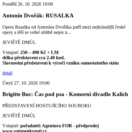
Pondělí 26. 10. 2026 19:00
Antonín Dvořák: RUSALKA
Opera Rusalka od Antonína Dvořáka patří mezi nejkrásnější české
opery a těší se velké oblibě nejen n...
JEVIŠTĚ DMÚL
Vstupné:
250 – 490 Kč + LM
délka představení cca 2.40 hod.
Slavnostní představení k výročí vzniku samostatného státu
detail
Úterý 27. 10. 2026 19:00
Brigitte Buc: Čas pod psa - Komorní divadlo Kalich
PŘEDSTAVENÍ HOSTUJÍCÍHO SOUBORU
JEVIŠTĚ DMÚL
Vstupné:
pořadatel: Agentura FOR - předprodej
www.vstupenkyusti.cz