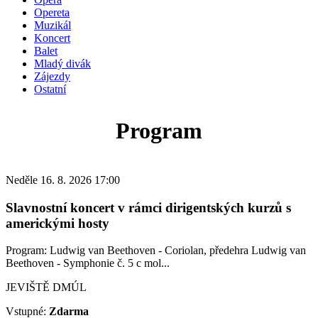
Opereta
Muzikál
Koncert
Balet
Mladý divák
Zájezdy
Ostatní
Program
Neděle 16. 8. 2026 17:00
Slavnostní koncert v rámci dirigentských kurzů s
americkými hosty
Program: Ludwig van Beethoven - Coriolan, předehra Ludwig van
Beethoven - Symphonie č. 5 c mol...
JEVIŠTĚ DMÚL
Vstupné:
Zdarma