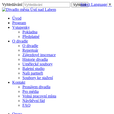
Vyhledávání
Select Language
▼
Úvod
Program
Vstupenky
Pokladna
Předplatné
O divadle
O divadle
Repertoár
Zájezdové inscenace
Historie divadla
Umělecké soubory
Baletní studio
Naši partneři
Soubory ke stažení
Kontakt
Pronájem divadla
Pro média
Volná pracovní místa
Návštěvní řád
FAQ
Opera