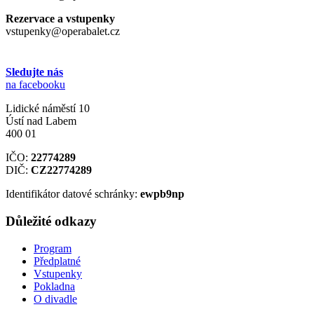
Rezervace a vstupenky
vstupenky@operabalet.cz
Sledujte nás
na facebooku
Lidické náměstí 10
Ústí nad Labem
400 01
IČO:
22774289
DIČ:
CZ22774289
Identifikátor datové schránky:
ewpb9np
Důležité odkazy
Program
Předplatné
Vstupenky
Pokladna
O divadle