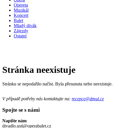
Opereta
Muzikál
Koncert
Balet
Mladý divák
Zájezdy
Ostatní
Stránka neexistuje
Stránku se nepodařilo načíst. Byla přesunuta nebo neexistuje.
V případě potřeby nás kontaktujte na:
recepce@dmul.cz
Spojte se s námi
Napište nám
divadlo.usti@operabalet.cz