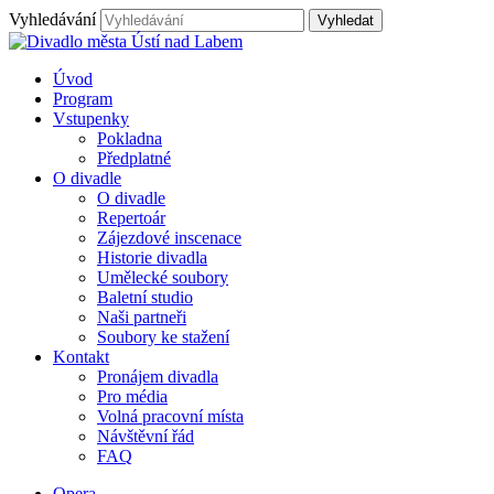
Vyhledávání
Úvod
Program
Vstupenky
Pokladna
Předplatné
O divadle
O divadle
Repertoár
Zájezdové inscenace
Historie divadla
Umělecké soubory
Baletní studio
Naši partneři
Soubory ke stažení
Kontakt
Pronájem divadla
Pro média
Volná pracovní místa
Návštěvní řád
FAQ
Opera