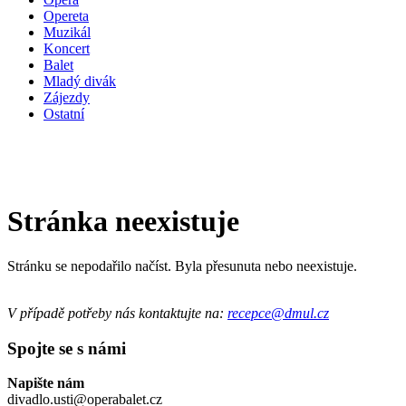
Opereta
Muzikál
Koncert
Balet
Mladý divák
Zájezdy
Ostatní
Stránka neexistuje
Stránku se nepodařilo načíst. Byla přesunuta nebo neexistuje.
V případě potřeby nás kontaktujte na:
recepce@dmul.cz
Spojte se s námi
Napište nám
divadlo.usti@operabalet.cz