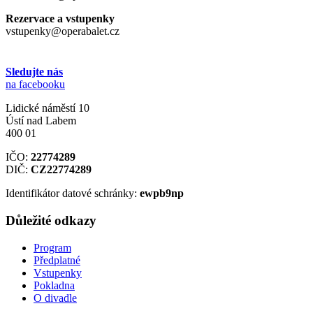
Rezervace a vstupenky
vstupenky@operabalet.cz
Sledujte nás
na facebooku
Lidické náměstí 10
Ústí nad Labem
400 01
IČO:
22774289
DIČ:
CZ22774289
Identifikátor datové schránky:
ewpb9np
Důležité odkazy
Program
Předplatné
Vstupenky
Pokladna
O divadle