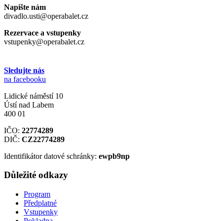
Napište nám
divadlo.usti@operabalet.cz
Rezervace a vstupenky
vstupenky@operabalet.cz
Sledujte nás
na facebooku
Lidické náměstí 10
Ústí nad Labem
400 01
IČO:
22774289
DIČ:
CZ22774289
Identifikátor datové schránky:
ewpb9np
Důležité odkazy
Program
Předplatné
Vstupenky
Pokladna