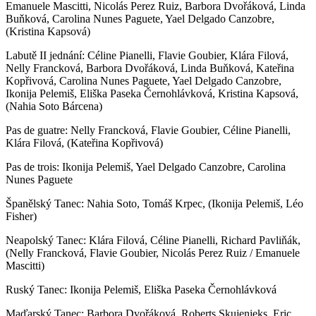
Emanuele Mascitti, Nicolás Perez Ruiz, Barbora Dvořáková, Linda
Buňková, Carolina Nunes Paguete, Yael Delgado Canzobre,
(Kristina Kapsová)
Labutě II jednání: Céline Pianelli, Flavie Goubier, Klára Filová,
Nelly Francková, Barbora Dvořáková, Linda Buňková, Kateřina
Kopřivová, Carolina Nunes Paguete, Yael Delgado Canzobre,
Ikonija Pelemiš, Eliška Paseka Černohlávková, Kristina Kapsová,
(Nahia Soto Bárcena)
Pas de guatre: Nelly Francková, Flavie Goubier, Céline Pianelli,
Klára Filová, (Kateřina Kopřivová)
Pas de trois: Ikonija Pelemiš, Yael Delgado Canzobre, Carolina
Nunes Paguete
Španělský Tanec: Nahia Soto, Tomáš Krpec, (Ikonija Pelemiš, Léo
Fisher)
Neapolský Tanec: Klára Filová, Céline Pianelli, Richard Pavliňák,
(Nelly Francková, Flavie Goubier, Nicolás Perez Ruiz / Emanuele
Mascitti)
Ruský Tanec: Ikonija Pelemiš, Eliška Paseka Černohlávková
Maďarský Tanec: Barbora Dvořáková, Roberts Skujenieks, Eric