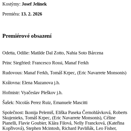
Kostýmy:
Josef Jelínek
Premiéra:
13. 2. 2026
Premiérové obsazení
Odetta, Odilie: Matilde Dal Zotto, Nahia Soto Bárcena
Princ Siegfried: Francesco Rossi, Manaf Ferkh
Rudovous: Manaf Ferkh, Tomáš Krpec, (Eric Navarrete Monsonis)
Královna: Elena Mazanova j.h.
Hofmistr: Vyačeslav Pleškov j.h.
Šašek: Nicolás Perez Ruiz, Emanuele Mascitti
Společnost: Ikonija Pelemiš, Eliška Paseka Černohlávková, Roberts
Skujenieks, Tomáš Krpec, (Eric Navarrete Monsonis), Céline
Pianelli, Flavie Goubier, Klára Filová, Nelly Francková, (Kateřina
Kopřivová), Stephen Mcintosh, Richard Pavliňák, Leo Fisher,