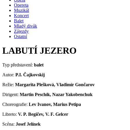
Opereta
Muzikál
Koncert
Balet
Mladý divák
Zájezdy
Ostatní
LABUTÍ JEZERO
Typ představení:
balet
Autor:
P.I. Čajkovskij
Režie:
Margarita Plešková, Vladimír Gončarov
Dirigent:
Martin Peschík, Nazar Yakobenchuk
Choreografie:
Lev Ivanov, Marius Petipa
Libreto:
V. P. Begičev, V. F. Gelcer
Scéna:
Josef Jelínek