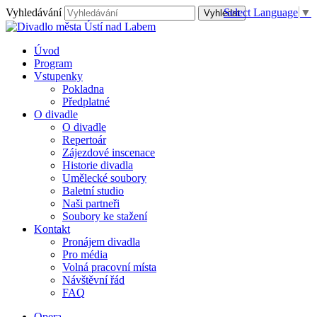
Vyhledávání
Select Language
▼
Úvod
Program
Vstupenky
Pokladna
Předplatné
O divadle
O divadle
Repertoár
Zájezdové inscenace
Historie divadla
Umělecké soubory
Baletní studio
Naši partneři
Soubory ke stažení
Kontakt
Pronájem divadla
Pro média
Volná pracovní místa
Návštěvní řád
FAQ
Opera