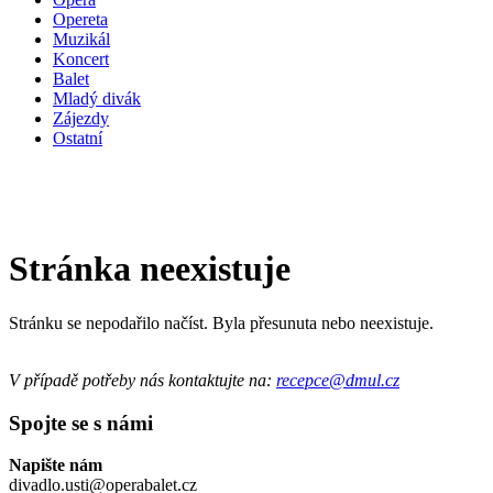
Opereta
Muzikál
Koncert
Balet
Mladý divák
Zájezdy
Ostatní
Stránka neexistuje
Stránku se nepodařilo načíst. Byla přesunuta nebo neexistuje.
V případě potřeby nás kontaktujte na:
recepce@dmul.cz
Spojte se s námi
Napište nám
divadlo.usti@operabalet.cz