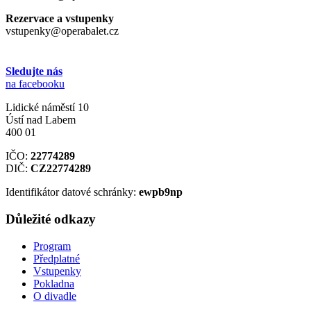
Rezervace a vstupenky
vstupenky@operabalet.cz
Sledujte nás
na facebooku
Lidické náměstí 10
Ústí nad Labem
400 01
IČO:
22774289
DIČ:
CZ22774289
Identifikátor datové schránky:
ewpb9np
Důležité odkazy
Program
Předplatné
Vstupenky
Pokladna
O divadle