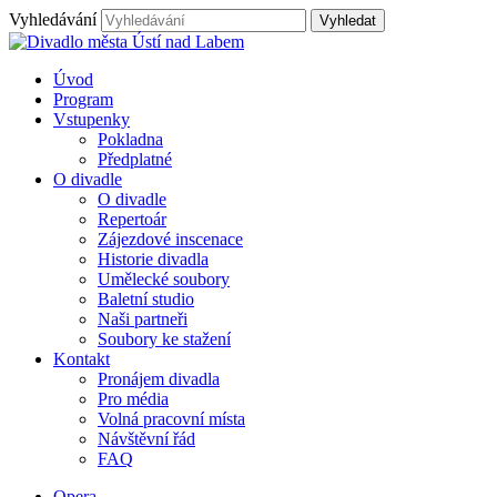
Vyhledávání
Úvod
Program
Vstupenky
Pokladna
Předplatné
O divadle
O divadle
Repertoár
Zájezdové inscenace
Historie divadla
Umělecké soubory
Baletní studio
Naši partneři
Soubory ke stažení
Kontakt
Pronájem divadla
Pro média
Volná pracovní místa
Návštěvní řád
FAQ
Opera