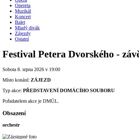
Opereta
Muzikál
Koncert
Balet
Mladý divák
Zájezdy
Ostatní
Festival Petera Dvorského - záv
Sobota 8. srpna
2026
v 19:00
Místo konání:
ZÁJEZD
Typ akce:
PŘEDSTAVENÍ DOMÁCÍHO SOUBORU
Pořadatelem akce je DMÚL.
Obsazení
orchestr