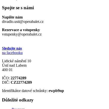
Spojte se s námi
Napište nám
divadlo.usti@operabalet.cz
Rezervace a vstupenky
vstupenky@operabalet.cz
Sledujte nás
na facebooku
Lidické náměstí 10
Ústí nad Labem
400 01
IČO:
22774289
DIČ:
CZ22774289
Identifikátor datové schránky:
ewpb9np
Důležité odkazy