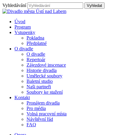
Vyhledávání
Úvod
Program
Vstupenky
Pokladna
Předplatné
O divadle
O divadle
Repertoár
Zájezdové inscenace
Historie divadla
Umělecké soubory
Baletní studio
Naši partneři
Soubory ke stažení
Kontakt
Pronájem divadla
Pro média
Volná pracovní místa
Návštěvní řád
FAQ
Opera