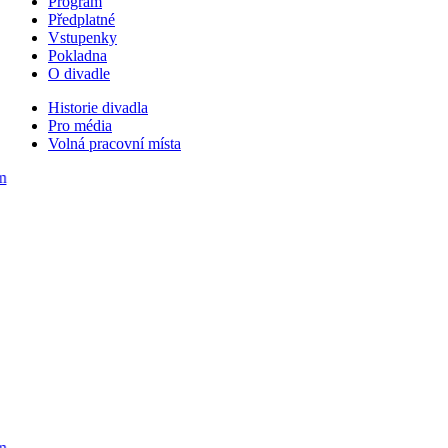
Program
Předplatné
Vstupenky
Pokladna
O divadle
Historie divadla
Pro média
Volná pracovní místa