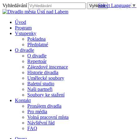
Vyhledávání
Select Language
▼
Úvod
Program
Vstupenky
Pokladna
Předplatné
O divadle
O divadle
Repertoár
Zájezdové inscenace
Historie divadla
Umělecké soubory
Baletní studio
Naši partneři
Soubory ke stažení
Kontakt
Pronájem divadla
Pro média
Volná pracovní místa
Návštěvní řád
FAQ
Opera