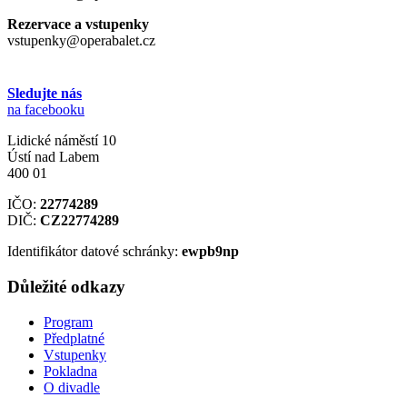
Rezervace a vstupenky
vstupenky@operabalet.cz
Sledujte nás
na facebooku
Lidické náměstí 10
Ústí nad Labem
400 01
IČO:
22774289
DIČ:
CZ22774289
Identifikátor datové schránky:
ewpb9np
Důležité odkazy
Program
Předplatné
Vstupenky
Pokladna
O divadle