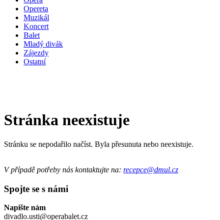
Opereta
Muzikál
Koncert
Balet
Mladý divák
Zájezdy
Ostatní
Stránka neexistuje
Stránku se nepodařilo načíst. Byla přesunuta nebo neexistuje.
V případě potřeby nás kontaktujte na:
recepce@dmul.cz
Spojte se s námi
Napište nám
divadlo.usti@operabalet.cz