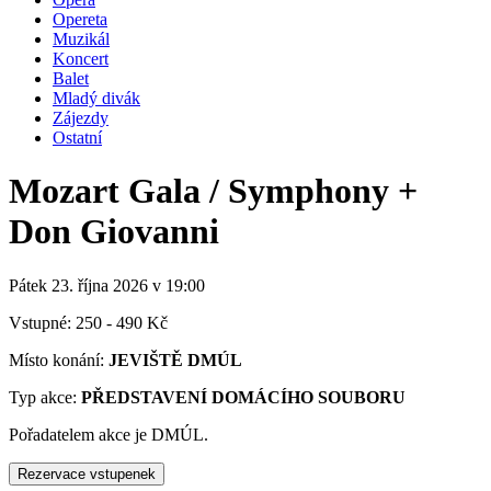
Opereta
Muzikál
Koncert
Balet
Mladý divák
Zájezdy
Ostatní
Mozart Gala / Symphony +
Don Giovanni
Pátek 23. října
2026
v 19:00
Vstupné: 250 - 490 Kč
Místo konání:
JEVIŠTĚ DMÚL
Typ akce:
PŘEDSTAVENÍ DOMÁCÍHO SOUBORU
Pořadatelem akce je DMÚL.
Rezervace vstupenek