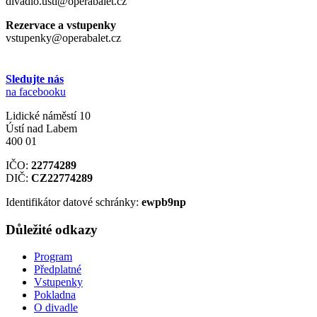
divadlo.usti@operabalet.cz
Rezervace a vstupenky
vstupenky@operabalet.cz
Sledujte nás
na facebooku
Lidické náměstí 10
Ústí nad Labem
400 01
IČO:
22774289
DIČ:
CZ22774289
Identifikátor datové schránky:
ewpb9np
Důležité odkazy
Program
Předplatné
Vstupenky
Pokladna
O divadle