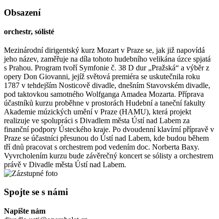
Obsazení
orchestr, sólisté
Mezinárodní dirigentský kurz Mozart v Praze se, jak již napovídá
jeho název, zaměřuje na díla tohoto hudebního velikána úzce spjatá
s Prahou. Program tvoří Symfonie č. 38 D dur „Pražská“ a výběr z
opery Don Giovanni, jejíž světová premiéra se uskutečnila roku
1787 v tehdejším Nosticově divadle, dnešním Stavovském divadle,
pod taktovkou samotného Wolfganga Amadea Mozarta. Příprava
účastníků kurzu proběhne v prostorách Hudební a taneční fakulty
Akademie múzických umění v Praze (HAMU), která projekt
realizuje ve spolupráci s Divadlem města Ústí nad Labem za
finanční podpory Ústeckého kraje. Po dvoudenní klavírní přípravě v
Praze se účastníci přesunou do Ústí nad Labem, kde budou během
tří dnů pracovat s orchestrem pod vedením doc. Norberta Baxy.
Vyvrcholením kurzu bude závěrečný koncert se sólisty a orchestrem
právě v Divadle města Ústí nad Labem.
Spojte se s námi
Napište nám