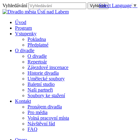
Vyhledávání
Select Language
▼
Úvod
Program
Vstupenky
Pokladna
Předplatné
O divadle
O divadle
Repertoár
Zájezdové inscenace
Historie divadla
Umělecké soubory
Baletní studio
Naši partneři
Soubory ke stažení
Kontakt
Pronájem divadla
Pro média
Volná pracovní místa
Návštěvní řád
FAQ
Opera