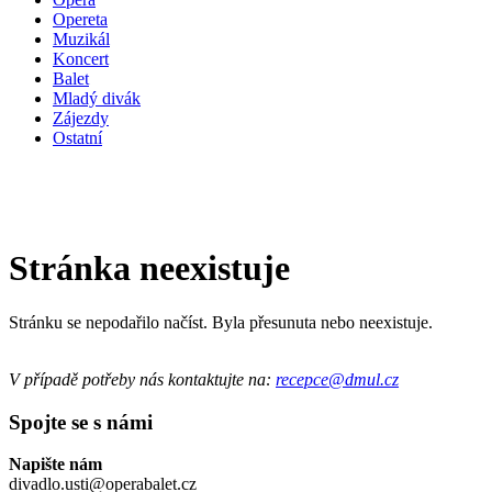
Opereta
Muzikál
Koncert
Balet
Mladý divák
Zájezdy
Ostatní
Stránka neexistuje
Stránku se nepodařilo načíst. Byla přesunuta nebo neexistuje.
V případě potřeby nás kontaktujte na:
recepce@dmul.cz
Spojte se s námi
Napište nám
divadlo.usti@operabalet.cz