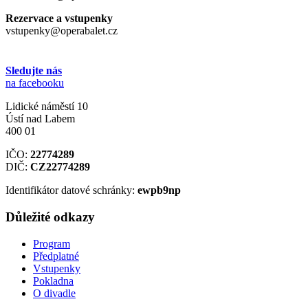
Rezervace a vstupenky
vstupenky@operabalet.cz
Sledujte nás
na facebooku
Lidické náměstí 10
Ústí nad Labem
400 01
IČO:
22774289
DIČ:
CZ22774289
Identifikátor datové schránky:
ewpb9np
Důležité odkazy
Program
Předplatné
Vstupenky
Pokladna
O divadle