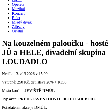
Opereta
Muzikál
Koncert
Balet
Mladý divák
Zájezdy
Ostatní
Na kouzelném paloučku - hosté
JŮ a HELE, divadelní skupina
LOUDADLO
Neděle 13. září
2026
v 15:00
Vstupné: 250 Kč, děti sleva 20% + RD/6
Místo konání:
JEVIŠTĚ DMÚL
Typ akce:
PŘEDSTAVENÍ HOSTUJÍCÍHO SOUBORU
Pořadatelem akce je DMÚL.