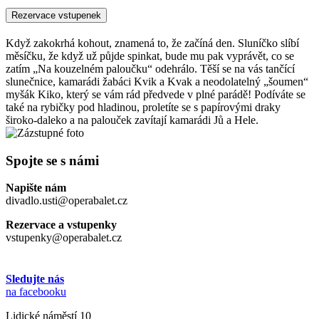
Rezervace vstupenek
Když zakokrhá kohout, znamená to, že začíná den. Sluníčko slíbí
měsíčku, že když už půjde spinkat, bude mu pak vyprávět, co se
zatím „Na kouzelném paloučku“ odehrálo. Těší se na vás tančící
slunečnice, kamarádi žabáci Kvik a Kvak a neodolatelný „šoumen“
myšák Kiko, který se vám rád předvede v plné parádě! Podíváte se
také na rybičky pod hladinou, proletíte se s papírovými draky
široko-daleko a na palouček zavítají kamarádi Jů a Hele.
Spojte se s námi
Napište nám
divadlo.usti@operabalet.cz
Rezervace a vstupenky
vstupenky@operabalet.cz
Sledujte nás
na facebooku
Lidické náměstí 10