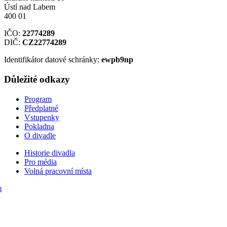
Ústí nad Labem
400 01
IČO:
22774289
DIČ:
CZ22774289
Identifikátor datové schránky:
ewpb9np
Důležité odkazy
Program
Předplatné
Vstupenky
Pokladna
O divadle
Historie divadla
Pro média
Volná pracovní místa