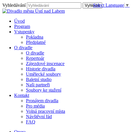
Vyhledávání
Select Language
▼
Úvod
Program
Vstupenky
Pokladna
Předplatné
O divadle
O divadle
Repertoár
Zájezdové inscenace
Historie divadla
Umělecké soubory
Baletní studio
Naši partneři
Soubory ke stažení
Kontakt
Pronájem divadla
Pro média
Volná pracovní místa
Návštěvní řád
FAQ
Opera