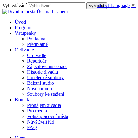
Vyhledávání
Select Language
▼
Úvod
Program
Vstupenky
Pokladna
Předplatné
O divadle
O divadle
Repertoár
Zájezdové inscenace
Historie divadla
Umělecké soubory
Baletní studio
Naši partneři
Soubory ke stažení
Kontakt
Pronájem divadla
Pro média
Volná pracovní místa
Návštěvní řád
FAQ
Opera