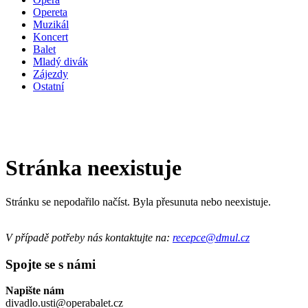
Opereta
Muzikál
Koncert
Balet
Mladý divák
Zájezdy
Ostatní
Stránka neexistuje
Stránku se nepodařilo načíst. Byla přesunuta nebo neexistuje.
V případě potřeby nás kontaktujte na:
recepce@dmul.cz
Spojte se s námi
Napište nám
divadlo.usti@operabalet.cz