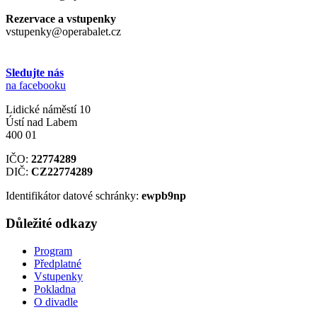
Rezervace a vstupenky
vstupenky@operabalet.cz
Sledujte nás
na facebooku
Lidické náměstí 10
Ústí nad Labem
400 01
IČO:
22774289
DIČ:
CZ22774289
Identifikátor datové schránky:
ewpb9np
Důležité odkazy
Program
Předplatné
Vstupenky
Pokladna
O divadle