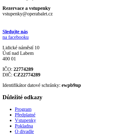
Rezervace a vstupenky
vstupenky@operabalet.cz
Sledujte nás
na facebooku
Lidické náměstí 10
Ústí nad Labem
400 01
IČO:
22774289
DIČ:
CZ22774289
Identifikátor datové schránky:
ewpb9np
Důležité odkazy
Program
Předplatné
Vstupenky
Pokladna
O divadle