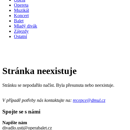
Opereta
Muzikál
Koncert
Balet
Mladý divák
Zájezdy
Ostatní
Stránka neexistuje
Stránku se nepodařilo načíst. Byla přesunuta nebo neexistuje.
V případě potřeby nás kontaktujte na:
recepce@dmul.cz
Spojte se s námi
Napište nám
divadlo.usti@operabalet.cz