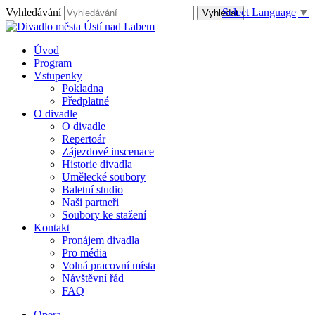
Vyhledávání
Select Language
▼
Úvod
Program
Vstupenky
Pokladna
Předplatné
O divadle
O divadle
Repertoár
Zájezdové inscenace
Historie divadla
Umělecké soubory
Baletní studio
Naši partneři
Soubory ke stažení
Kontakt
Pronájem divadla
Pro média
Volná pracovní místa
Návštěvní řád
FAQ
Opera