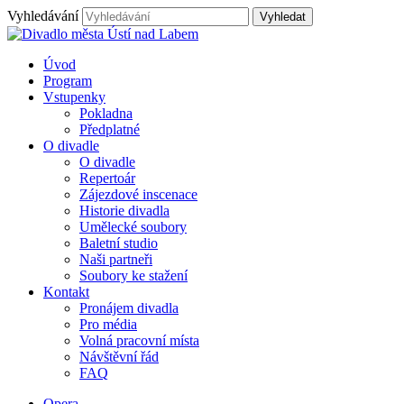
Vyhledávání
Úvod
Program
Vstupenky
Pokladna
Předplatné
O divadle
O divadle
Repertoár
Zájezdové inscenace
Historie divadla
Umělecké soubory
Baletní studio
Naši partneři
Soubory ke stažení
Kontakt
Pronájem divadla
Pro média
Volná pracovní místa
Návštěvní řád
FAQ
Opera