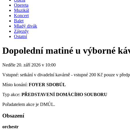
Opereta
Muzikál
Koncert
Balet
Mladý divák
Zájezdy
Ostatní
Dopolední matiné u výborné ká
Neděle 20. září
2026
v 10:00
Vstupné: setkání v divadelní kavárně - vstupné 200 Kč pouze v předp
Místo konání:
FOYER SDOBÚL
Typ akce:
PŘEDSTAVENÍ DOMÁCÍHO SOUBORU
Pořadatelem akce je DMÚL.
Obsazení
orchestr