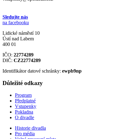
Sledujte nás
na facebooku
Lidické náměstí 10
Ústí nad Labem
400 01
IČO:
22774289
DIČ:
CZ22774289
Identifikátor datové schránky:
ewpb9np
Důležité odkazy
Program
Předplatné
Vstupenky
Pokladna
O divadle
Historie divadla
Pro média