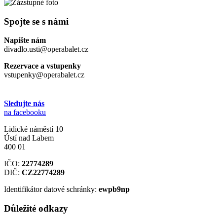
Spojte se s námi
Napište nám
divadlo.usti@operabalet.cz
Rezervace a vstupenky
vstupenky@operabalet.cz
Sledujte nás
na facebooku
Lidické náměstí 10
Ústí nad Labem
400 01
IČO:
22774289
DIČ:
CZ22774289
Identifikátor datové schránky:
ewpb9np
Důležité odkazy