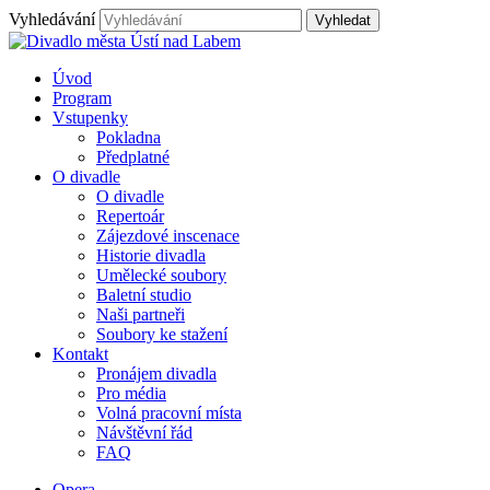
Vyhledávání
Úvod
Program
Vstupenky
Pokladna
Předplatné
O divadle
O divadle
Repertoár
Zájezdové inscenace
Historie divadla
Umělecké soubory
Baletní studio
Naši partneři
Soubory ke stažení
Kontakt
Pronájem divadla
Pro média
Volná pracovní místa
Návštěvní řád
FAQ
Opera