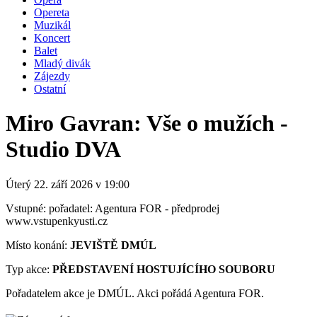
Opereta
Muzikál
Koncert
Balet
Mladý divák
Zájezdy
Ostatní
Miro Gavran: Vše o mužích -
Studio DVA
Úterý 22. září
2026
v 19:00
Vstupné: pořadatel: Agentura FOR - předprodej
www.vstupenkyusti.cz
Místo konání:
JEVIŠTĚ DMÚL
Typ akce:
PŘEDSTAVENÍ HOSTUJÍCÍHO SOUBORU
Pořadatelem akce je DMÚL. Akci pořádá Agentura FOR.