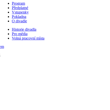
Program
Předplatné
Vstupenky
Pokladna
O divadle
Historie divadla
Pro média
Volná pracovní místa