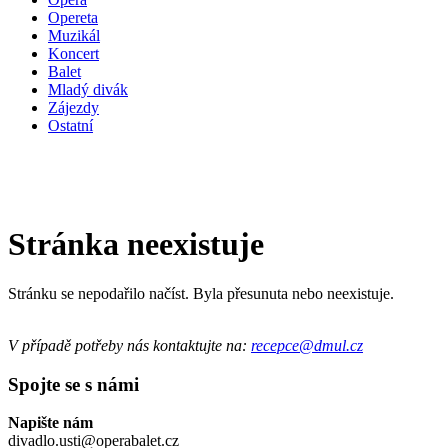
Opereta
Muzikál
Koncert
Balet
Mladý divák
Zájezdy
Ostatní
Stránka neexistuje
Stránku se nepodařilo načíst. Byla přesunuta nebo neexistuje.
V případě potřeby nás kontaktujte na:
recepce@dmul.cz
Spojte se s námi
Napište nám
divadlo.usti@operabalet.cz