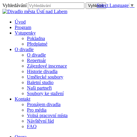
Vyhledávání
Select Language
▼
Úvod
Program
Vstupenky
Pokladna
Předplatné
O divadle
O divadle
Repertoár
Zájezdové inscenace
Historie divadla
Umělecké soubory
Baletní studio
Naši partneři
Soubory ke stažení
Kontakt
Pronájem divadla
Pro média
Volná pracovní místa
Návštěvní řád
FAQ
Opera