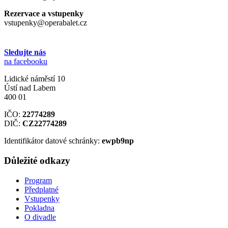
Rezervace a vstupenky
vstupenky@operabalet.cz
Sledujte nás
na facebooku
Lidické náměstí 10
Ústí nad Labem
400 01
IČO:
22774289
DIČ:
CZ22774289
Identifikátor datové schránky:
ewpb9np
Důležité odkazy
Program
Předplatné
Vstupenky
Pokladna
O divadle