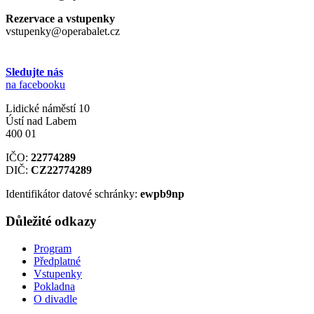
Rezervace a vstupenky
vstupenky@operabalet.cz
Sledujte nás
na facebooku
Lidické náměstí 10
Ústí nad Labem
400 01
IČO:
22774289
DIČ:
CZ22774289
Identifikátor datové schránky:
ewpb9np
Důležité odkazy
Program
Předplatné
Vstupenky
Pokladna
O divadle