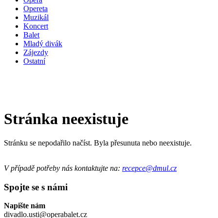
Opereta
Muzikál
Koncert
Balet
Mladý divák
Zájezdy
Ostatní
Stránka neexistuje
Stránku se nepodařilo načíst. Byla přesunuta nebo neexistuje.
V případě potřeby nás kontaktujte na:
recepce@dmul.cz
Spojte se s námi
Napište nám
divadlo.usti@operabalet.cz