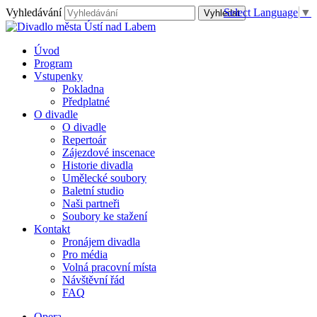
Vyhledávání
Select Language
▼
Úvod
Program
Vstupenky
Pokladna
Předplatné
O divadle
O divadle
Repertoár
Zájezdové inscenace
Historie divadla
Umělecké soubory
Baletní studio
Naši partneři
Soubory ke stažení
Kontakt
Pronájem divadla
Pro média
Volná pracovní místa
Návštěvní řád
FAQ
Opera